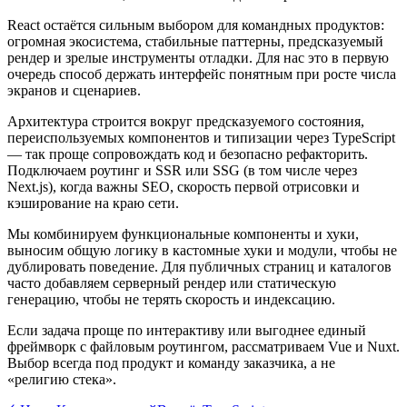
React остаётся сильным выбором для командных продуктов:
огромная экосистема, стабильные паттерны, предсказуемый
рендер и зрелые инструменты отладки. Для нас это в первую
очередь способ держать интерфейс понятным при росте числа
экранов и сценариев.
Архитектура строится вокруг предсказуемого состояния,
переиспользуемых компонентов и типизации через TypeScript
— так проще сопровождать код и безопасно рефакторить.
Подключаем роутинг и SSR или SSG (в том числе через
Next.js), когда важны SEO, скорость первой отрисовки и
кэширование на краю сети.
Мы комбинируем функциональные компоненты и хуки,
выносим общую логику в кастомные хуки и модули, чтобы не
дублировать поведение. Для публичных страниц и каталогов
часто добавляем серверный рендер или статическую
генерацию, чтобы не терять скорость и индексацию.
Если задача проще по интерактиву или выгоднее единый
фреймворк с файловым роутингом, рассматриваем Vue и Nuxt.
Выбор всегда под продукт и команду заказчика, а не
«религию стека».